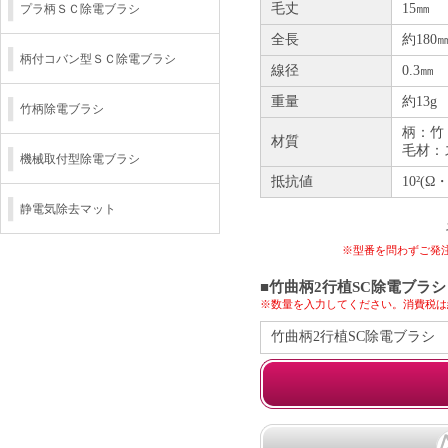
毛丈
15㎜
プラ柄ＳＣ除電ブラシ
全長
約180
柄付コバン型ＳＣ除電ブラシ
線径
0.3㎜
重量
約13g
竹柄除電ブラシ
柄：竹
材質
毛材：
機械取付型除電ブラシ
抵抗値
10²(Ω
静電気除去マット
※型番を問わずご発
■竹曲柄2行植SC除電ブラシ 
※数量を入力してください。消費税は
竹曲柄2行植SC除電ブラシ S